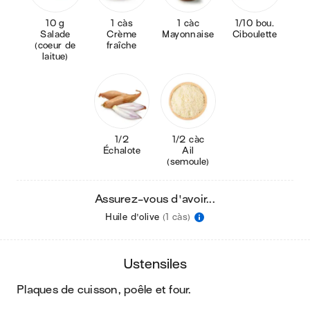
10 g
1 càs
1 càc
1/10 bou.
Salade
Crème
Mayonnaise
Ciboulette
(coeur de
fraîche
laitue)
1/2
1/2 càc
Échalote
Ail
(semoule)
Assurez-vous d'avoir...
Huile d'olive
(1 càs)
ustensiles
plaques de cuisson, poêle et four
.