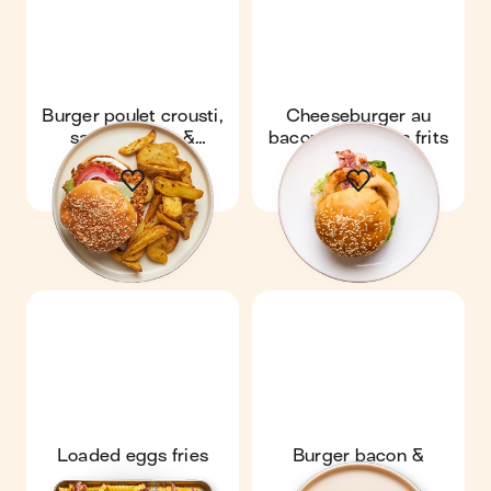
Burger poulet crousti,
Cheeseburger au
sauce deluxe &
bacon & oignons frits
potatoes
Loaded eggs fries
Burger bacon &
raclette