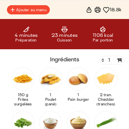
18.8k
Ajouter au menu
4 minutes
23 minutes
1106 kcal
Préparation
Cuisson
Par portion
ingrédients
150 g
1
1
2 tran.
Frites
Poulet
Pain burger
Cheddar
surgelées
(pané)
(tranches)