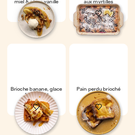
miel & glace vanille
aux myrtilles
Brioche banane, glace
Pain perdu brioché
& caramel