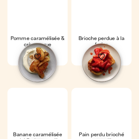
Pomme caramélisée &
Brioche perdue à la
crème crue
fraise
Banane caramélisée
Pain perdu brioché