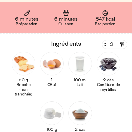
6 minutes
6 minutes
547 kcal
Préparation
Cuisson
Par portion
ingrédients
60 g
1
100 ml
2 càs
Brioche
Œuf
Lait
Confiture de
(non
myrtilles
tranchée)
100 g
2 càs