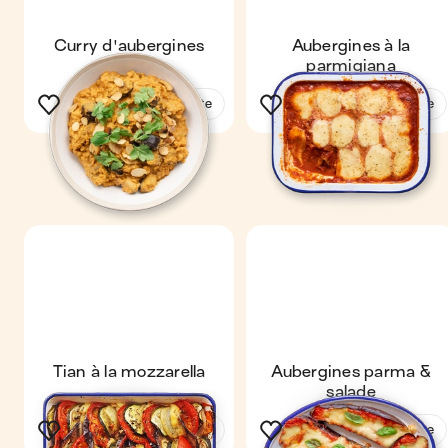
Curry d'aubergines
Aubergines à la
parmigiana
Voir la recette
Voir la recette
Tian à la mozzarella
Aubergines parma &
salade
Voir la recette
Voir la recette