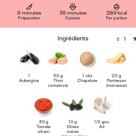
9 minutes
35 minutes
289 kcal
Préparation
Cuisson
Par portion
ingrédients
1
50 g
1 càs
20 g
Aubergine
Thon
Chapelure
Parmesan
(conserve)
(morceaux)
30 g
10 g
1/2 gou.
Tomate
Olives
Ail
(chair)
noires