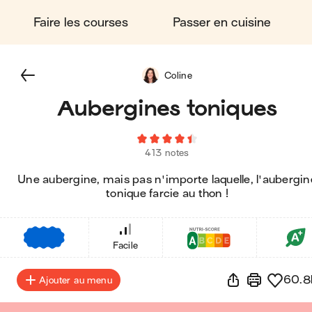
Faire les courses
Passer en cuisine
Coline
Aubergines toniques
413 notes
Une aubergine, mais pas n'importe laquelle, l'aubergin
tonique farcie au thon !
€
€
€
Facile
60.8
Ajouter au menu