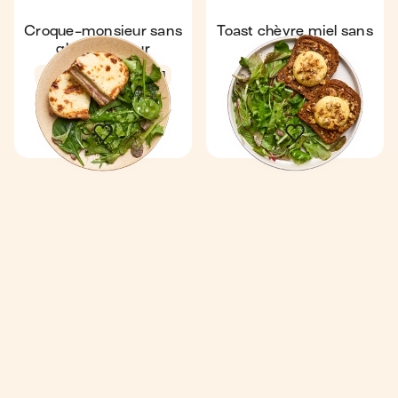
Croque-monsieur sans
Toast chèvre miel sans
gluten au four
gluten
4,7
21 min
1
Express
4,9
13 min
1