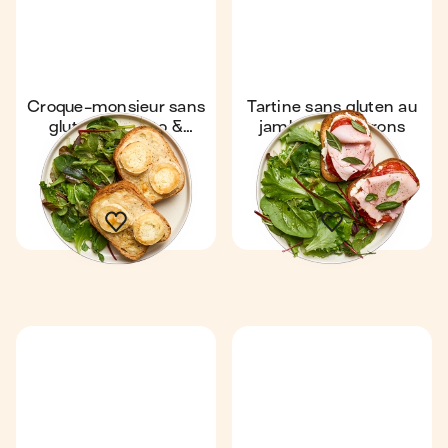
Croque-monsieur sans
Tartine sans gluten au
gluten au pesto &
jambon & poivrons
chèvre
18 min
1
Express
4,8
14 min
1