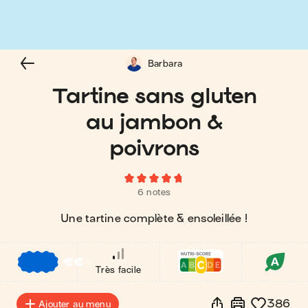
Barbara
Tartine sans gluten
au jambon &
poivrons
6 notes
Une tartine complète & ensoleillée !
€
€
€
Très facile
386
Ajouter au menu