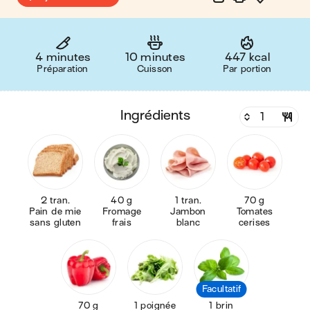
4 minutes
10 minutes
447 kcal
Préparation
Cuisson
Par portion
ingrédients
2 tran.
40 g
1 tran.
70 g
Pain de mie
Fromage
Jambon
Tomates
sans gluten
frais
blanc
cerises
Facultatif
70 g
1 poignée
1 brin