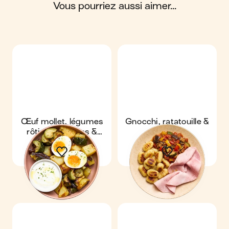
vous pourriez aussi aimer...
Scores calculés par
Œuf mollet, légumes
Gnocchi, ratatouille &
rôtis aux herbes &
jambon
sauce yaourt