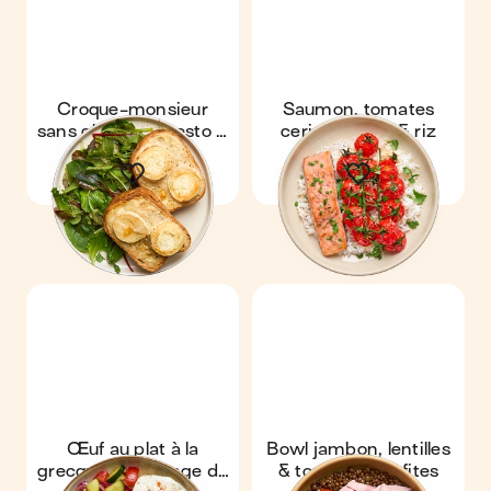
Croque-monsieur
Saumon, tomates
sans gluten au pesto &
cerises rôties & riz
chèvre
Œuf au plat à la
Bowl jambon, lentilles
grecque & mélange de
& tomates confites