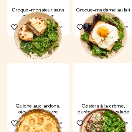
Croque-monsieur sans
Croque-madame au lait
gluten au four
de chèvre
Voir la recette
Voir la recette
Quiche aux lardons,
Gésiers à la crème,
oignons & chèvre
purée maison & salade
Voir la recette
Voir la recette