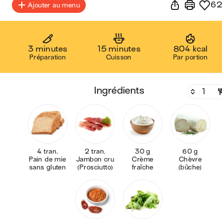
62
Ajouter au menu
3 minutes
15 minutes
804 kcal
Préparation
Cuisson
Par portion
ingrédients
4 tran.
2 tran.
30 g
60 g
Pain de mie
Jambon cru
Crème
Chèvre
sans gluten
(Prosciutto)
fraîche
(bûche)