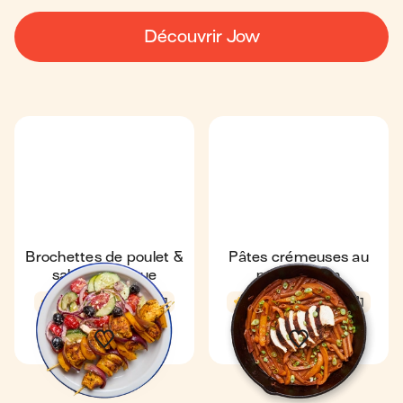
Découvrir Jow
Brochettes de poulet &
Pâtes crémeuses au
salade grecque
poulet cajun
4,8
18 min
1
4,2
28 min
1