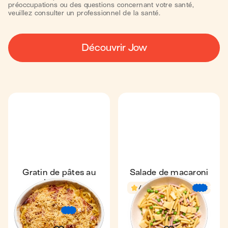
préoccupations ou des questions concernant votre santé,
veuillez consulter un professionnel de la santé.
Découvrir Jow
Gratin de pâtes au
Salade de macaroni
jambon
4,5
18 min
€
€
€
Coup de ❤️
4,6
1
34 min
2
€
€
€