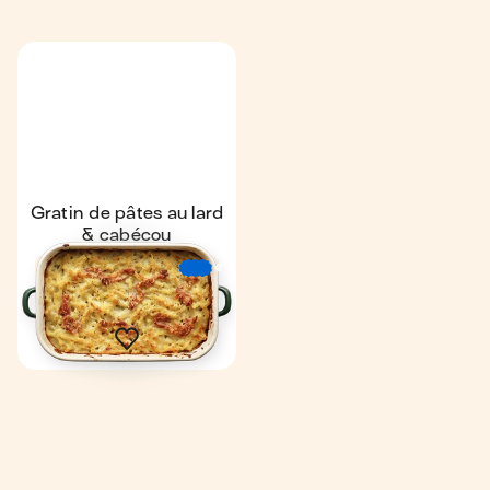
Gratin de pâtes au lard
& cabécou
4,3
39 min
€
€
€
2