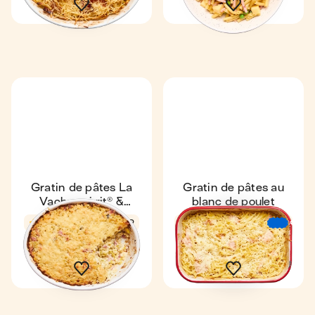
Gratin de pâtes La
Gratin de pâtes au
Vache qui rit® &
blanc de poulet
poireaux
4,6
29 min
2
4,6
29 min
€
€
€
2