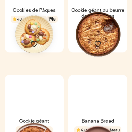
Cookies de Pâques
Cookie géant au beurre
de cacahuètes
4,9
15 min
8
4,5
42 min
1 gâteau
8
Cookie géant
Banana Bread
4,3
42 min
4,8
1 h
1 gâteau