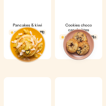
Pancakes & kiwi
Cookies choco
cacahuètes
4,7
20 min
1
4,7
23 min
8