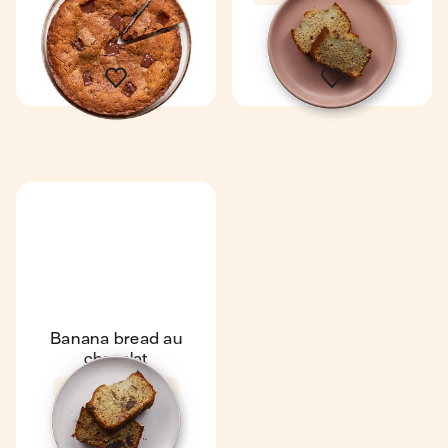
1 gâteau
8
8
Banana bread au
chocolat
4,8
50 min
1 gâteau
8