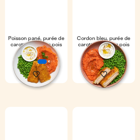
Poisson pané, purée de
Cordon bleu, purée de
carottes & petits pois
carottes & petits pois
Express
4,2
Express
4,3
10 min
1
10 min
1
€
€
€