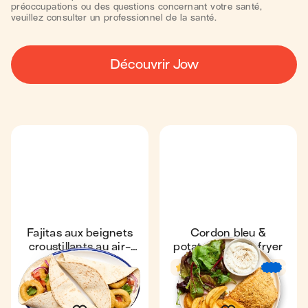
préoccupations ou des questions concernant votre santé,
veuillez consulter un professionnel de la santé.
Découvrir Jow
Fajitas aux beignets
Cordon bleu &
croustillants au air-
potatoes au air-fryer
fryer
Express
4,9
4,8
20 min
€
€
€
15 min
1
1