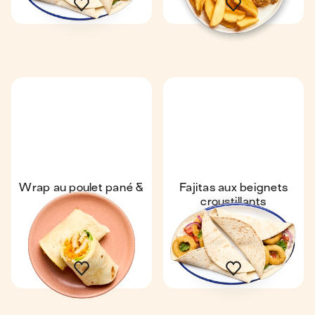
Wrap au poulet pané &
Fajitas aux beignets
crudités
croustillants
Coup de ❤️
4,7
Express
4,7
10 min
1
15 min
1