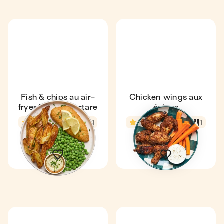
Fish & chips au air-
Chicken wings aux
fryer & sauce tartare
épices
4,8
37 min
1
4,9
40 min
1