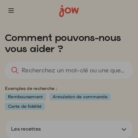
Vous
allez
Comment pouvons-nous
être
redirigé
vous aider ?
vers
la
description
L
détaillée
l'
de
sa
la
d
Exemples de recherche :
question.
va
d
Remboursement
Annulation de commande
la
Carte de fidélité
ba
d
re
Les recettes
d
s