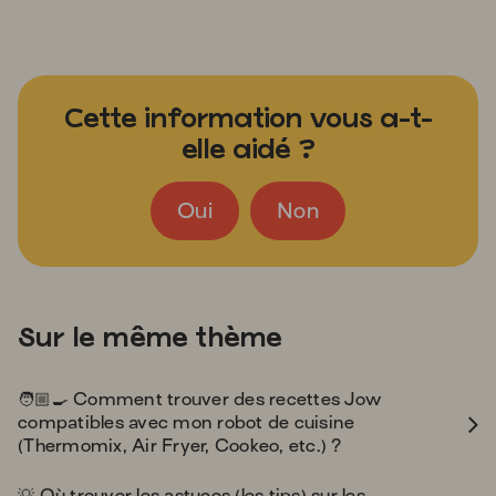
Cette information vous a-t-
elle aidé ?
Oui
Non
Sur le même thème
adult
fried_egg
🧑
🏼‍
🍳
Comment trouver des recettes Jow
compatibles avec mon robot de cuisine
(Thermomix, Air Fryer, Cookeo, etc.) ?
bulb