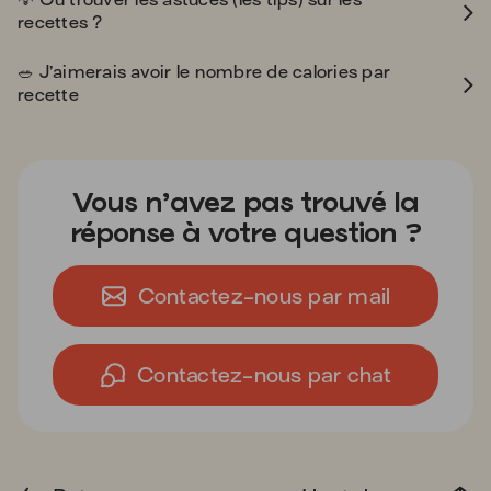
💡
Où trouver les astuces (les tips) sur les
recettes ?
green_salad
🥗
J’aimerais avoir le nombre de calories par
recette
Vous n’avez pas trouvé la
réponse à votre question ?
Contactez-nous par mail
Contactez-nous par chat