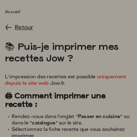
s'
a
Accueil
p
fa
Retour
la
sé
books
📚
Puis-je imprimer mes
recettes Jow ?
L'impression des recettes est possible
uniquement
depuis le site web
Jow.fr.
🖨️ Comment imprimer une
recette :
Rendez-vous dans l’onglet "
Passer en cuisine
" ou
dans le "
catalogue
" sur le site.
Sélectionnez la fiche recette que vous souhaitez
imprimer.