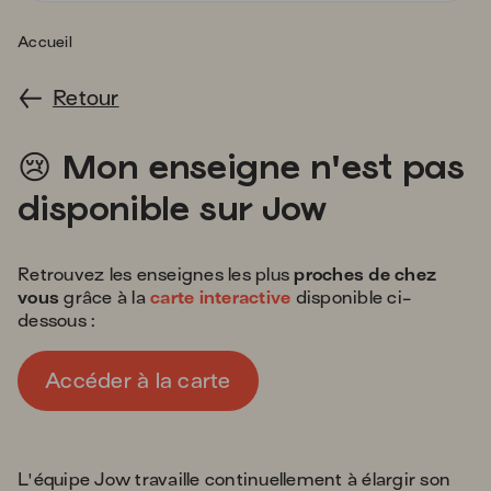
s'
a
Accueil
p
fa
Retour
la
sé
cry
😢
Mon enseigne n'est pas
disponible sur Jow
Retrouvez les enseignes les plus
proches de chez
vous
grâce à la
carte interactive
disponible ci-
dessous :
Accéder à la carte
L'équipe Jow travaille continuellement à élargir son