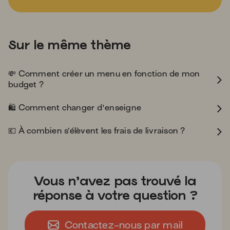
Sur le même thème
money_with_wings
💸
Comment créer un menu en fonction de mon
budget ?
shopping
🛍️
Comment changer d'enseigne
euro
💶
À combien s’élèvent les frais de livraison ?
Vous n’avez pas trouvé la
réponse à votre question ?
Contactez-nous par mail