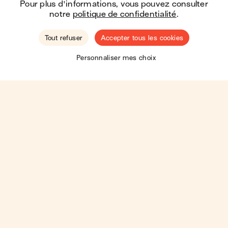
Pour plus d'informations, vous pouvez consulter
notre
politique de confidentialité
.
Tout refuser
Accepter tous les cookies
🇺🇸
Hey ! You seem to be located in the
United
Personnaliser mes choix
States
.
Shop there?
Moins de shop, plus de love