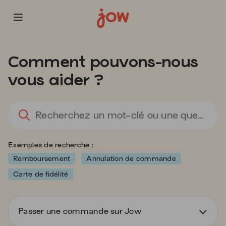
Vous
allez
Comment pouvons-nous
être
redirigé
vous aider ?
vers
la
description
L
détaillée
l'
de
sa
la
d
Exemples de recherche :
question.
va
d
Remboursement
Annulation de commande
la
Carte de fidélité
ba
d
re
Passer une commande sur Jow
d
s