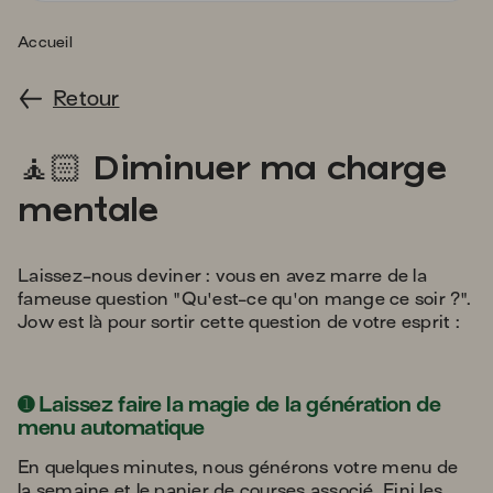
s'
a
Accueil
p
fa
Retour
la
sé
lotus_position
🧘
🏻 Diminuer ma charge
mentale
Laissez-nous deviner : vous en avez marre de la
fameuse question "Qu'est-ce qu'on mange ce soir ?".
Jow est là pour sortir cette question de votre esprit :
➊
Laissez faire la magie de la génération de
menu automatique
En quelques minutes, nous générons votre menu de
la semaine et le panier de courses associé. Fini les