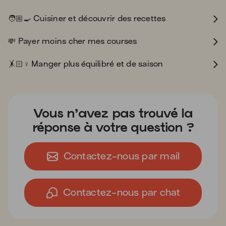
adult
fried_egg
🧑
🏼‍
🍳
Cuisiner et découvrir des recettes
money_with_wings
💸
Payer moins cher mes courses
cartwheeling
female_sign
🤸
🏻‍
♀️
Manger plus équilibré et de saison
Vous n’avez pas trouvé la
réponse à votre question ?
Contactez-nous par mail
Contactez-nous par chat