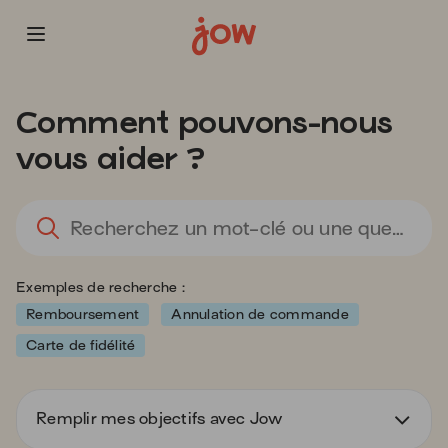
Vous
allez
Comment pouvons-nous
être
redirigé
vous aider ?
vers
la
description
L
détaillée
l'
de
sa
la
d
Exemples de recherche :
question.
va
d
Remboursement
Annulation de commande
la
Carte de fidélité
ba
d
re
Remplir mes objectifs avec Jow
d
s