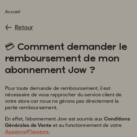
s'
a
Accueil
p
fa
Retour
la
sé
credit_card
💳
Comment demander le
remboursement de mon
abonnement Jow ?
Pour toute demande de remboursement, il est
nécessaire de vous rapprocher du service client de
votre store car nous ne gérons pas directement la
partie remboursement.
En effet, l’abonnement Jow est soumis aux
Conditions
Générales de Vente
et au fonctionnement de votre
Appstore
/
Playstore
.