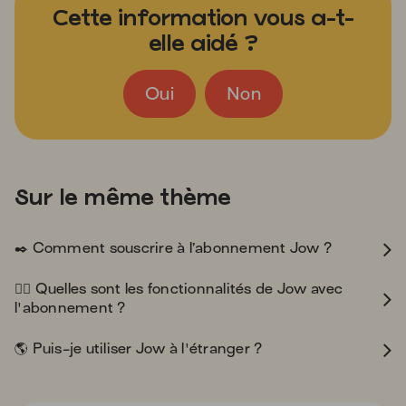
Cette information vous a-t-
elle aidé ?
Oui
Non
Sur le même thème
black_nib
✒️
Comment souscrire à l’abonnement Jow ?
superhero_man
🦸‍♂️
Quelles sont les fonctionnalités de Jow avec
l'abonnement ?
earth_americas
🌎
Puis-je utiliser Jow à l'étranger ?