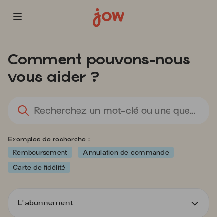
Vous
allez
Comment pouvons-nous
être
redirigé
vous aider ?
vers
la
description
L
détaillée
l'
de
sa
la
d
Exemples de recherche :
question.
va
d
Remboursement
Annulation de commande
la
Carte de fidélité
ba
d
re
L'abonnement
d
s