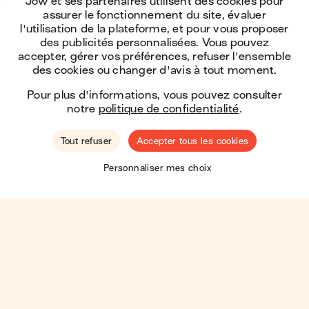
Jow et ses partenaires utilisent des cookies pour
assurer le fonctionnement du site, évaluer
l'utilisation de la plateforme, et pour vous proposer
des publicités personnalisées. Vous pouvez
accepter, gérer vos préférences, refuser l'ensemble
des cookies ou changer d'avis à tout moment.
Pour plus d'informations, vous pouvez consulter
notre
politique de confidentialité
.
Tout refuser
Accepter tous les cookies
🇺🇸
Hey ! You seem to be located in the
United
Personnaliser mes choix
States
.
Shop there?
Moins de shop, plus de love