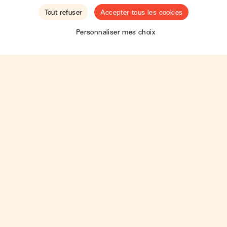
Tout refuser
Accepter tous les cookies
🇺🇸
Hey ! You seem to be located in the
United
Personnaliser mes choix
States
.
Shop there?
Moins de shop, plus de love
Thème clair