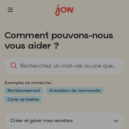
Vous
allez
Comment pouvons-nous
être
redirigé
vous aider ?
vers
la
description
L
détaillée
l'
de
sa
la
d
Exemples de recherche :
question.
va
d
Remboursement
Annulation de commande
la
Carte de fidélité
ba
d
re
Créer et gérer mes recettes
d
s