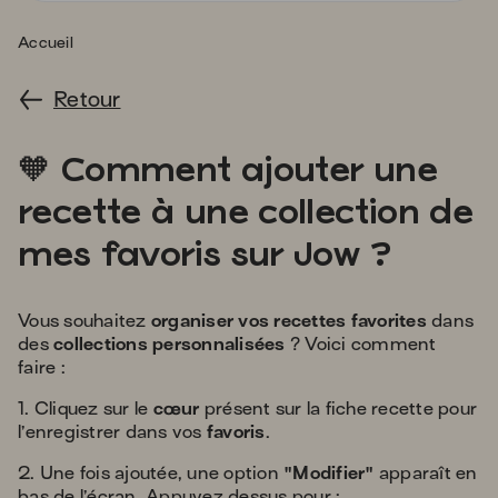
s'
a
Accueil
p
fa
Retour
la
sé
orange_heart
🧡
Comment ajouter une
recette à une collection de
mes favoris sur Jow ?
Vous souhaitez
organiser vos recettes favorites
dans
des
collections personnalisées
? Voici comment
faire :
1. Cliquez sur le
cœur
présent sur la fiche recette pour
l’enregistrer dans vos
favoris
.
2. Une fois ajoutée, une option
"Modifier"
apparaît en
bas de l’écran. Appuyez dessus pour :