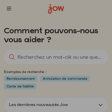
Vous
allez
Comment pouvons-nous
être
redirigé
vous aider ?
vers
la
description
L
détaillée
l'
de
sa
la
d
Exemples de recherche :
question.
va
d
Remboursement
Annulation de commande
la
Carte de fidélité
ba
d
re
Les dernières nouveautés Jow
d
s