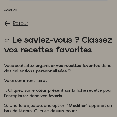
s'
a
Accueil
p
fa
Retour
la
sé
star
⭐
️ Le saviez-vous ? Classez
vos recettes favorites
Vous souhaitez
organiser vos recettes favorites
dans
des
collections personnalisées
?
Voici comment faire :
1. Cliquez sur le
cœur
présent sur la fiche recette pour
l’enregistrer dans vos
favoris
.
2. Une fois ajoutée, une option
"Modifier"
apparaît en
bas de l’écran. Cliquez dessus pour :