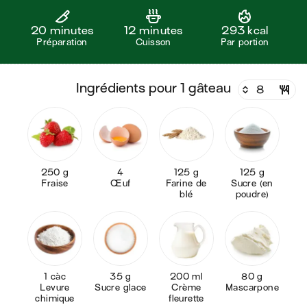
20 minutes
12 minutes
293 kcal
Préparation
Cuisson
Par portion
ingrédients pour 1 gâteau
250 g
4
125 g
125 g
Fraise
Œuf
Farine de
Sucre (en
blé
poudre)
1 càc
35 g
200 ml
80 g
Levure
Sucre glace
Crème
Mascarpone
chimique
fleurette