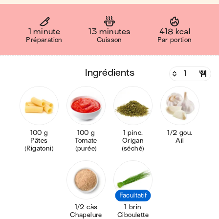
1 minute
13 minutes
418 kcal
Préparation
Cuisson
Par portion
ingrédients
100 g
100 g
1 pinc.
1/2 gou.
Pâtes
Tomate
Origan
Ail
(Rigatoni)
(purée)
(séché)
Facultatif
1/2 càs
1 brin
Chapelure
Ciboulette