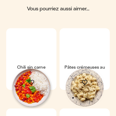
vous pourriez aussi aimer...
Scores calculés par
Chili sin carne
Pâtes crémeuses au
parmesan