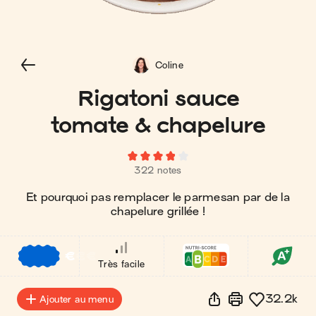
Coline
Rigatoni sauce
tomate & chapelure
322 notes
Et pourquoi pas remplacer le parmesan par de la
chapelure grillée !
€
€
€
Très facile
32.2k
Ajouter au menu