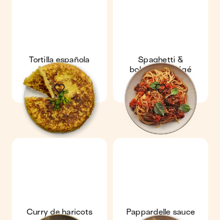
Tortilla española
Spaghetti &
bolognaise végé
Curry de haricots
Pappardelle sauce