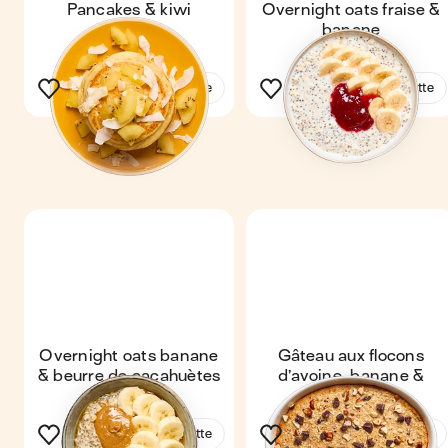
Pancakes & kiwi
Overnight oats fraise &
banane
Voir la recette
Voir la recette
Overnight oats banane
Gâteau aux flocons
& beurre de cacahuètes
d’avoine, banane &
chocolat
Voir la recette
Voir la recette