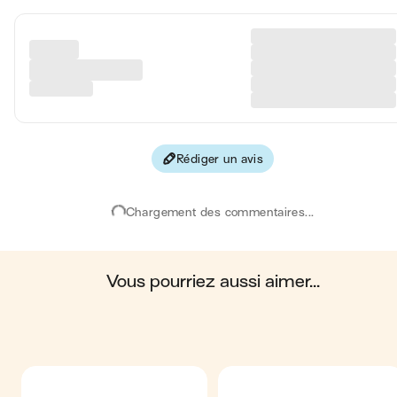
Matières grasses
11
Glucides
66 
Protéines
16 
Fibres
9 
Rédiger un avis
Les valeurs sont basées sur une estimation moyenne pour une
portion. Toutes les informations nutritionnelles présentées sur Jo
sont uniquement à titre informatif. Si vous avez des préoccupation
Chargement des commentaires...
ou des questions concernant votre santé, veuillez consulter un
professionnel de la santé.
en moyenne, une portion de la recette "
Porridge chocolat & kiwi
"
contient : 450 calories ; 11 g de matières grasses ; 66 g de
glucides ; 16 g de protéines ; 9 g de fibres.
vous pourriez aussi aimer...