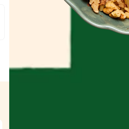
 g
g
g
g
w
s