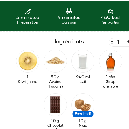
3 minutes
4 minutes
450 kcal
Préparation
Cuisson
Par portion
ingrédients
1
50 g
240 ml
1 càs
Kiwi jaune
Avoine
Lait
Sirop
(flocons)
d'érable
Facultatif
10 g
10 g
Chocolat
Noix