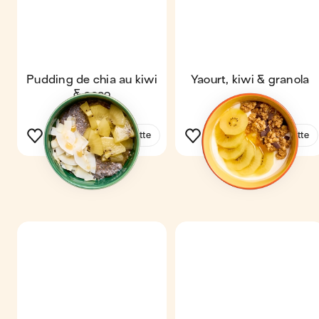
Pudding de chia au kiwi
Yaourt, kiwi & granola
& coco
Voir la recette
Voir la recette