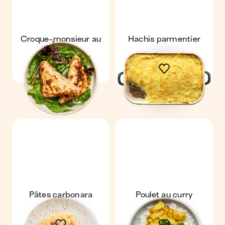
Croque-monsieur au
Hachis parmentier
four
Pâtes carbonara
Poulet au curry