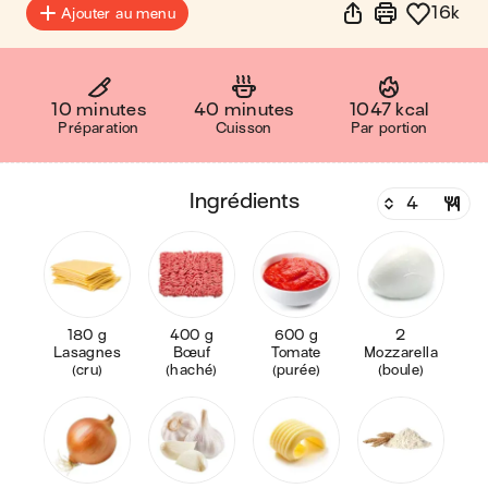
16k
Ajouter au menu
10 minutes
40 minutes
1047 kcal
Préparation
Cuisson
Par portion
ingrédients
180 g
400 g
600 g
2
Lasagnes
Bœuf
Tomate
Mozzarella
(cru)
(haché)
(purée)
(boule)