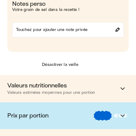
Notes perso
Votre grain de sel dans la recette !
Touchez pour ajouter une note privée
Désactiver la veille
Valeurs nutritionnelles
Valeurs estimées moyennes pour une portion
Calories
1047 kcal
Prix par portion
€
€
€
Matières grasses
57 g
€
Nos recettes à -2 € par portion
Glucides
82 g