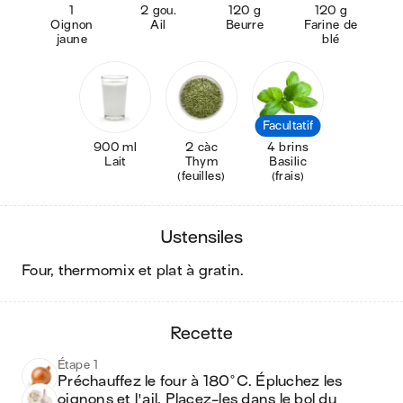
1
2 gou.
120 g
120 g
Oignon
Ail
Beurre
Farine de
jaune
blé
Facultatif
900 ml
2 càc
4 brins
Lait
Thym
Basilic
(feuilles)
(frais)
ustensiles
four, thermomix et plat à gratin
.
recette
Étape 1
Préchauffez le four à 180°C. Épluchez les 
oignons et l'ail. Placez-les dans le bol du 