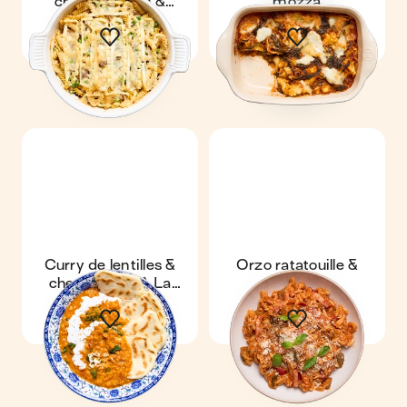
champignons &
mozza
reblochon
Curry de lentilles &
Orzo ratatouille &
cheese naan à La
lardons
Vache Qui Rit®