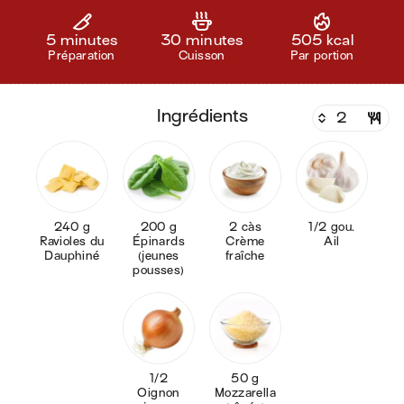
5 minutes
30 minutes
505 kcal
Préparation
Cuisson
Par portion
ingrédients
240 g
200 g
2 càs
1/2 gou.
Ravioles du
Épinards
Crème
Ail
Dauphiné
(jeunes
fraîche
pousses)
1/2
50 g
Oignon
Mozzarella