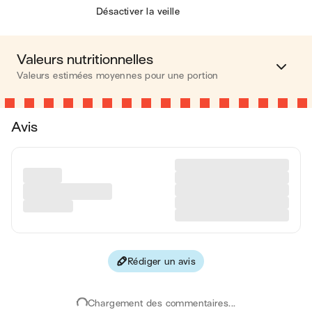
Désactiver la veille
Valeurs nutritionnelles
Valeurs estimées moyennes pour une portion
Calories
348 kcal
Avis
Matières grasses
2 g
Glucides
68 g
Protéines
12 g
Fibres
4 g
Rédiger un avis
Les valeurs sont basées sur une estimation moyenne pour
une portion. Toutes les informations nutritionnelles présentées
sur Jow sont uniquement à titre informatif. Si vous avez des
Chargement des commentaires...
préoccupations ou des questions concernant votre santé,