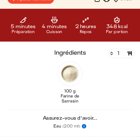
5 minutes
4 minutes
2 heures
348 kcal
Préparation
Cuisson
Repos
Par portion
ingrédients
100 g
Farine de
Sarrasin
Assurez-vous d'avoir...
Eau
(200 ml)