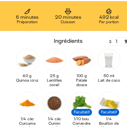
6 minutes
20 minutes
492 kcal
Préparation
Cuisson
Par portion
ingrédients
60 g
25 g
100 g
50 ml
Quinoa (cru)
Lentilles
Patate
Lait de coco
corail
douce
Facultatif
Facultatif
1/4 càc
1/4 càc
1/10 bou.
1/4
Curcuma
Cumin
Coriandre
Bouillon de