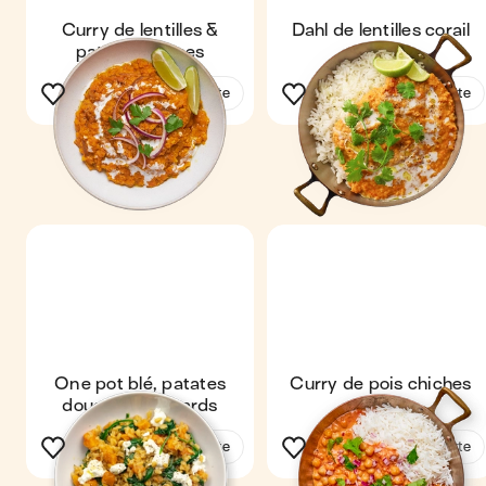
Curry de lentilles &
Dahl de lentilles corail
patates douces
Voir la recette
Voir la recette
One pot blé, patates
Curry de pois chiches
douces & épinards
Voir la recette
Voir la recette