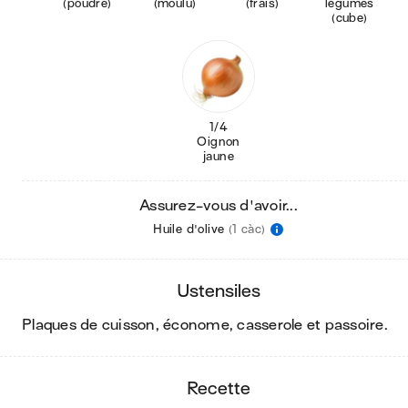
(poudre)
(moulu)
(frais)
légumes
(cube)
1/4
Oignon
jaune
Assurez-vous d'avoir...
Huile d'olive
(1 càc)
ustensiles
plaques de cuisson, économe, casserole et passoire
.
recette