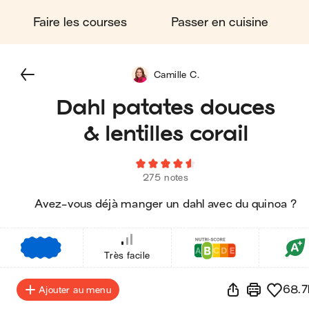
Faire les courses
Passer en cuisine
Camille C.
Dahl patates douces
& lentilles corail
275 notes
Avez-vous déjà manger un dahl avec du quinoa ?
€
€
€
Très facile
68.7
Ajouter au menu