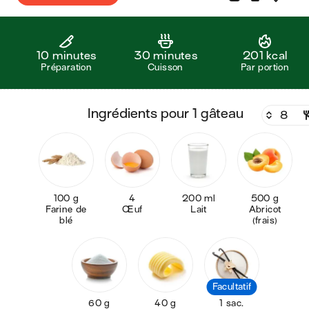
10 minutes
30 minutes
201 kcal
Préparation
Cuisson
Par portion
ingrédients pour 1 gâteau
100 g
4
200 ml
500 g
Farine de
Œuf
Lait
Abricot
blé
(frais)
Facultatif
60 g
40 g
1 sac.