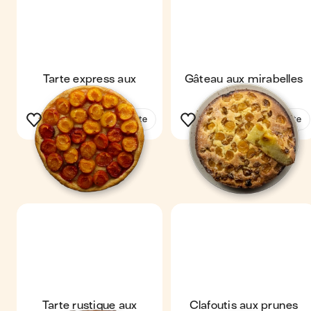
Tarte express aux
Gâteau aux mirabelles
abricots
Voir la recette
Voir la recette
Tarte rustique aux
Clafoutis aux prunes