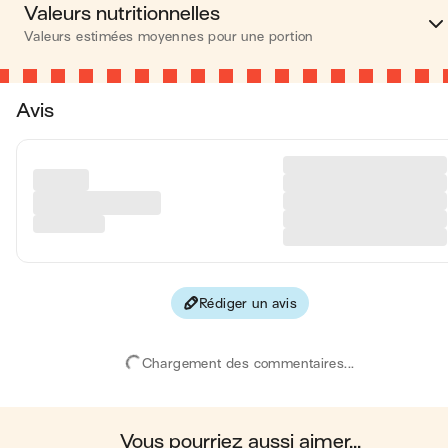
Valeurs nutritionnelles
Valeurs estimées moyennes pour une portion
Calories
201 kca
Avis
Matières grasses
8 
Glucides
27 
Protéines
6 
Fibres
1
Rédiger un avis
Les valeurs sont basées sur une estimation moyenne pour une
portion. Toutes les informations nutritionnelles présentées sur Jo
sont uniquement à titre informatif. Si vous avez des préoccupation
Chargement des commentaires...
ou des questions concernant votre santé, veuillez consulter un
professionnel de la santé.
en moyenne, une portion de la recette "
Clafoutis aux abricots
"
contient : 201 calories ; 8 g de matières grasses ; 27 g de glucid
; 6 g de protéines ; 1 g de fibres.
vous pourriez aussi aimer...