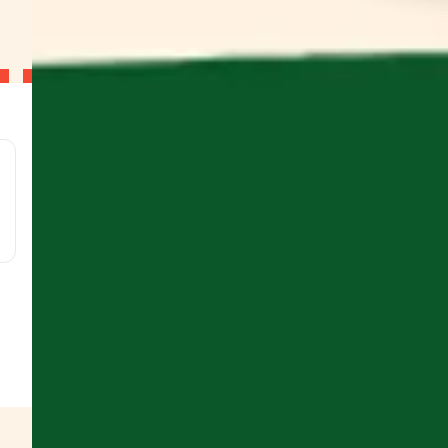
l
g
g
g
 g
w
s
es