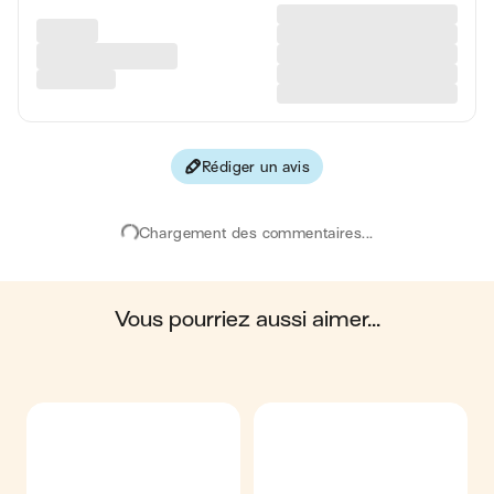
Glucides
40 g
Protéines
12 g
Fibres
0.8 g
Rédiger un avis
Les valeurs sont basées sur une estimation moyenne pour
une portion. Toutes les informations nutritionnelles présentées
sur Jow sont uniquement à titre informatif. Si vous avez des
Chargement des commentaires...
préoccupations ou des questions concernant votre santé,
veuillez consulter un professionnel de la santé.
en moyenne, une portion de la recette "
Chouquettes maison
"
contient : 454 calories ; 27 g de matières grasses ; 40 g de
glucides ; 12 g de protéines ; 0.8 g de fibres.
vous pourriez aussi aimer...