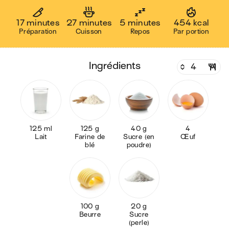
17 minutes
27 minutes
5 minutes
454 kcal
Préparation
Cuisson
Repos
Par portion
ingrédients
125 ml
125 g
40 g
4
Lait
Farine de
Sucre (en
Œuf
blé
poudre)
100 g
20 g
Beurre
Sucre
(perle)