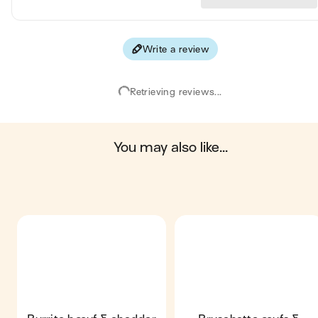
protein ; 2 g of fiber.
The Green-score is an indicator representing the
environmental impact of food products. The recipes or
products are classified from A+ to F. It takes into
Write a review
account several factors on the pollution of air, water,
oceans, soil, as well as the impacts on the biosphere.
These impacts are studied throughout the product life
Retrieving reviews...
cycle.
Scores computed by
you may also like...