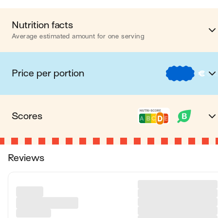
Nutrition facts
Average estimated amount for one serving
Energy
511 ca
Price per portion
€
€
Fat
24 
€
Nos recettes à -2 € par porti
Carbohydrates
45 
Scores
€€
Nos recettes entre 2 € et 4 € par porti
Protein
25 
D Nutri-score
The Nutri-score is an indicator intended for
€€€
Nos recettes à +4 € par porti
Fiber
2 
Reviews
understanding nutritional information. Recipes or
products are classified from A to E according to their
Please note, the price above is dependent on your grocer and th
Values are based on an average estimate for one serving. All
available products in the grocery store you chose.
food composition to promote (fiber, proteins, fruits,
nutrition information presented on Jow is intended for
vegetables, legumes, etc.) and foods to limit (energy,
informational purposes only. If you have any concerns or question
about your health, please consult with a health-care professional.
saturated fatty acids, sugars, salt, etc.).
on average, one serving of the recipe "
Grilled cheese pepperoni
"
B Green-score
contains: 511 energy ; 24 g of fat ; 45 g of carbohydrates ; 25 g o