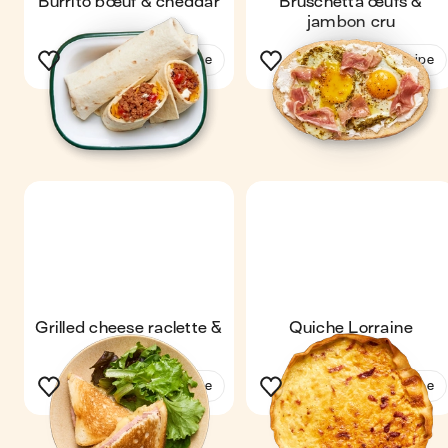
Burrito bœuf & cheddar
Bruschetta œufs &
jambon cru
See the recipe
See the recipe
Grilled cheese raclette &
Quiche Lorraine
jambon
See the recipe
See the recipe