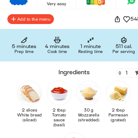
€
€
€
Very easy
54
Add to the menu
5 minutes
4 minutes
1 minute
511 cal.
Prep time
Cook time
Resting time
Per serving
ingredients
2 slices
2 tbsp
30 g
2 tbsp
White bread
Tomato
Mozzarella
Parmesan
(sliced)
sauce
(shredded)
(grated)
(basil)