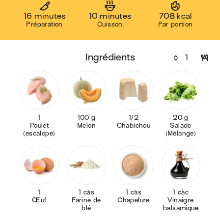
16 minutes
10 minutes
708 kcal
Préparation
Cuisson
Par portion
ingrédients
1
100 g
1/2
20 g
Poulet
Melon
Chabichou
Salade
(escalope)
(Mélange)
1
1 càs
1 càs
1 càc
Œuf
Farine de
Chapelure
Vinaigre
blé
balsamique