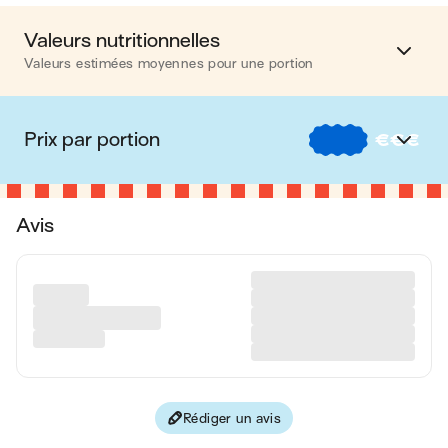
Valeurs nutritionnelles
Valeurs estimées moyennes pour une portion
Calories
708 kcal
Prix par portion
€
€
€
Matières grasses
38 g
€
Nos recettes à -2 € par portion
Glucides
29 g
Avis
€€
Nos recettes entre 2 € et 4 € par portion
Protéines
62 g
€€€
Nos recettes à +4 € par portion
Fibres
2 g
Le prix proposé est indicatif et dépend de votre enseigne, de
Les valeurs sont basées sur une estimation moyenne pour
la disponibilité des produits et de la marque choisie.
une portion. Toutes les informations nutritionnelles présentées
sur Jow sont uniquement à titre informatif. Si vous avez des
préoccupations ou des questions concernant votre santé,
veuillez consulter un professionnel de la santé.
Rédiger un avis
en moyenne, une portion de la recette "
Salade de poulet,
melon & chèvre
" contient : 708 calories ; 38 g de matières