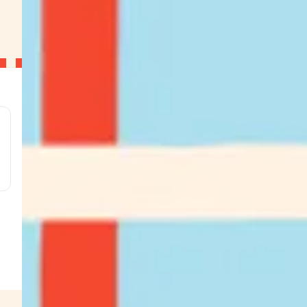
l
g
g
g
g
w
s