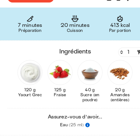
7 minutes
20 minutes
413 kcal
Préparation
Cuisson
Par portion
ingrédients
120 g
125 g
40 g
20 g
Yaourt Grec
Fraise
Sucre (en
Amandes
poudre)
(entières)
Assurez-vous d'avoir...
Eau
(25 ml)