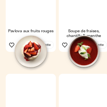
Pavlova aux fruits rouges
Soupe de fraises,
chantilly & menthe
Voir la recette
Voir la recette