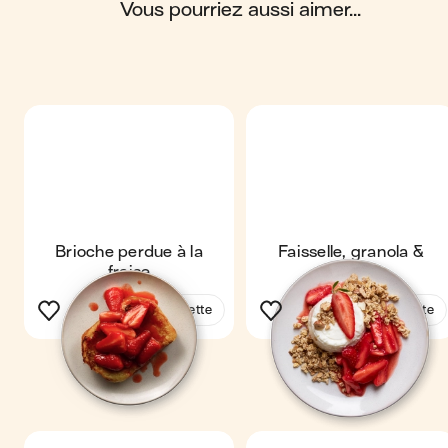
glucides ; 9 g de protéines ; 4 g de fibres.
vous pourriez aussi aimer...
Brioche perdue à la
Faisselle, granola &
fraise
fraises
Voir la recette
Voir la recette