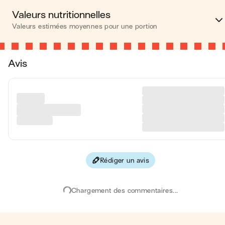
Valeurs nutritionnelles
Valeurs estimées moyennes pour une portion
Calories
413 kca
Avis
Matières grasses
22 
Glucides
54 
Protéines
9 
Fibres
4 
Rédiger un avis
Les valeurs sont basées sur une estimation moyenne pour une
portion. Toutes les informations nutritionnelles présentées sur Jo
sont uniquement à titre informatif. Si vous avez des préoccupation
Chargement des commentaires...
ou des questions concernant votre santé, veuillez consulter un
professionnel de la santé.
en moyenne, une portion de la recette "
Yaourt & fraises rôties
"
contient : 413 calories ; 22 g de matières grasses ; 54 g de