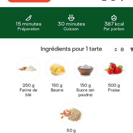
15 minutes
30 minutes
387 kcal
Préparation
Cuisson
Par portion
ingrédients pour 1 tarte
250 g
150 g
150 g
500 g
Farine de
Beurre
Sucre (en
Fraise
blé
poudre)
50 g