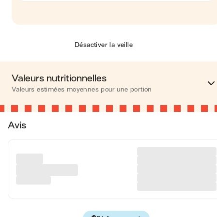
Désactiver la veille
Valeurs nutritionnelles
Valeurs estimées moyennes pour une portion
Calories
387 kca
Avis
Matières grasses
19 
Glucides
47 
Protéines
5 
Fibres
2 