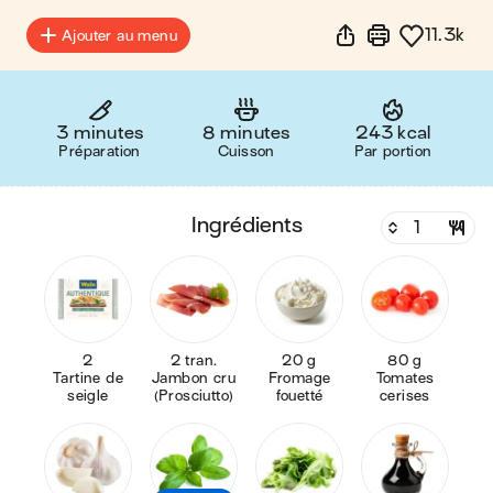
11.3k
Ajouter au menu
3 minutes
8 minutes
243 kcal
Préparation
Cuisson
Par portion
ingrédients
2
2 tran.
20 g
80 g
Tartine de
Jambon cru
Fromage
Tomates
seigle
(Prosciutto)
fouetté
cerises