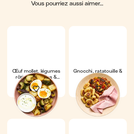
vous pourriez aussi aimer...
Scores calculés par
Œuf mollet, légumes
Gnocchi, ratatouille &
rôtis aux herbes &
jambon
sauce yaourt