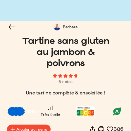
Barbara
Tartine sans gluten
au jambon &
poivrons
6 notes
Une tartine complète & ensoleillée !
€
€
€
Très facile
386
Ajouter au menu