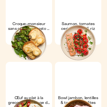
Croque-monsieur
Saumon, tomates
sans gluten au pesto &
cerises rôties & riz
chèvre
Œuf au plat à la
Bowl jambon, lentilles
grecque & mélange de
& tomates confites