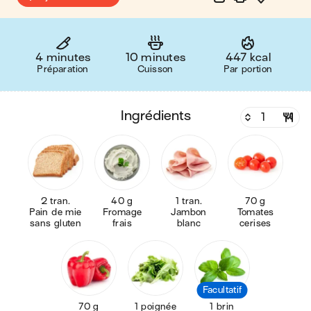
4 minutes
10 minutes
447 kcal
Préparation
Cuisson
Par portion
ingrédients
2 tran.
40 g
1 tran.
70 g
Pain de mie
Fromage
Jambon
Tomates
sans gluten
frais
blanc
cerises
Facultatif
70 g
1 poignée
1 brin