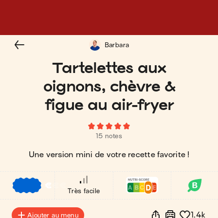
Barbara
Tartelettes aux
oignons, chèvre &
figue au air-fryer
15 notes
Une version mini de votre recette favorite !
€
€
€
Très facile
1.4k
Ajouter au menu