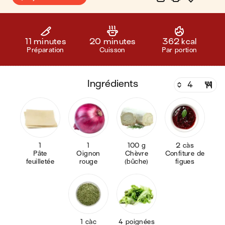
11 minutes
20 minutes
362 kcal
Préparation
Cuisson
Par portion
ingrédients
1
1
100 g
2 càs
Pâte
Oignon
Chèvre
Confiture de
feuilletée
rouge
(bûche)
figues
1 càc
4 poignées