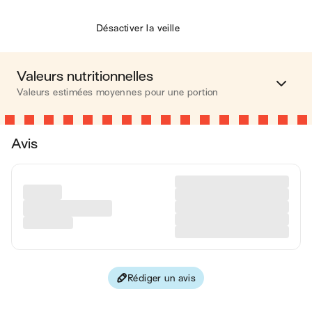
Désactiver la veille
Valeurs nutritionnelles
Valeurs estimées moyennes pour une portion
Calories
403 kcal
Avis
Matières grasses
19 g
Glucides
50 g
Protéines
5 g
Fibres
2 g
Rédiger un avis
Les valeurs sont basées sur une estimation moyenne pour
une portion. Toutes les informations nutritionnelles présentées
sur Jow sont uniquement à titre informatif. Si vous avez des