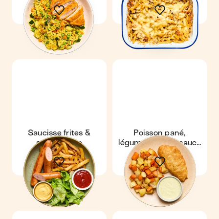
lardons
Saucisse frites &
Poisson pané,
salade verte
légumes rôtis & sauce
pesto