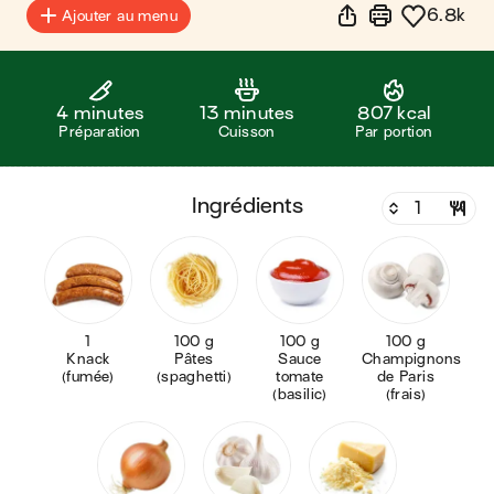
6.8k
Ajouter au menu
4 minutes
13 minutes
807 kcal
Préparation
Cuisson
Par portion
ingrédients
1
100 g
100 g
100 g
Knack
Pâtes
Sauce
Champignons
(fumée)
(spaghetti)
tomate
de Paris
(basilic)
(frais)