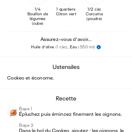
1/4
1 quartiers
1/2 càc
Bouillon de
Citron vert
Curcuma
légumes
(poudre)
(cube)
Assurez-vous d'avoir...
Huile d'olive
(1 càc)
,
Eau
(350 ml)
ustensiles
cookeo et économe
.
recette
Étape 1
Épluchez puis émincez finement les oignons.
Étape 2
Dans le bol du Cookeo, ajoutez : les oignons, le 