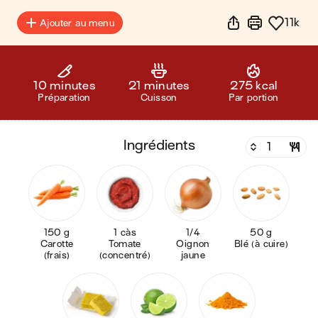
11k
Ajouter au menu
10 minutes
21 minutes
275 kcal
Préparation
Cuisson
Par portion
ingrédients
150 g
1 càs
1/4
50 g
Carotte
Tomate
Oignon
Blé (à cuire)
(frais)
(concentré)
jaune