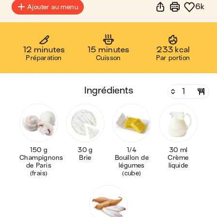
6k
Ajouter au menu
12 minutes
15 minutes
233 kcal
Préparation
Cuisson
Par portion
ingrédients
150 g
30 g
1/4
30 ml
Champignons
Brie
Bouillon de
Crème
de Paris
légumes
liquide
(frais)
(cube)