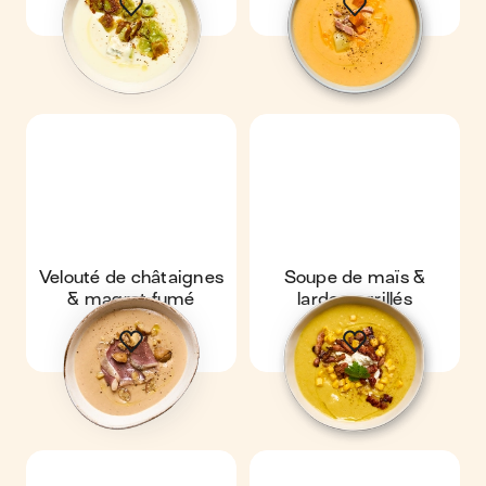
Velouté de châtaignes
Soupe de maïs &
& magret fumé
lardons grillés