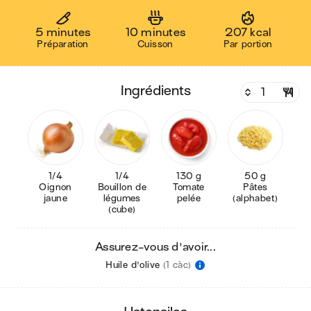
5 minutes
10 minutes
207 kcal
Préparation
Cuisson
Par portion
ingrédients
1/4
1/4
130 g
50 g
Oignon
Bouillon de
Tomate
Pâtes
jaune
légumes
pelée
(alphabet)
(cube)
Assurez-vous d'avoir...
Huile d'olive
(1 càc)