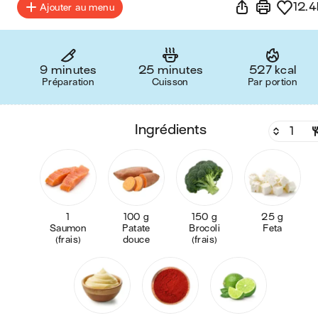
12.4
Ajouter au menu
9 minutes
25 minutes
527 kcal
Préparation
Cuisson
Par portion
ingrédients
1
100 g
150 g
25 g
Saumon
Patate
Brocoli
Feta
(frais)
douce
(frais)