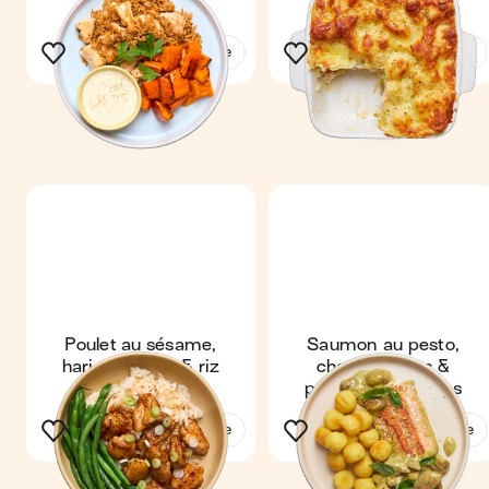
et fines herbes
Voir la recette
Voir la recette
Poulet au sésame,
Saumon au pesto,
haricots verts & riz
champignons &
pommes noisettes
Voir la recette
Voir la recette