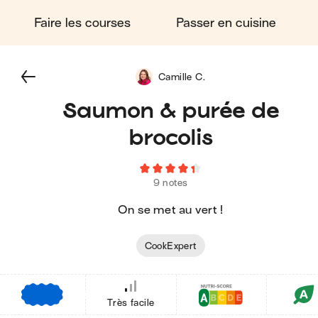
Faire les courses
Passer en cuisine
Camille C.
Saumon & purée de
brocolis
9 notes
On se met au vert !
CookExpert
€
€
€
Très facile