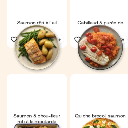
Saumon rôti à l'ail
Cabillaud & purée de
carotte
Voir la recette
Voir la recette
Saumon & chou-fleur
Quiche brocoli saumon
rôti à la moutarde
& chèvre