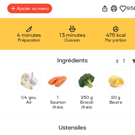
95
Ajouter au menu
4 minutes
13 minutes
475 kcal
Préparation
Cuisson
Par portion
ingrédients
1/4 gou.
1
250 g
20 g
Ail
Saumon
Brocoli
Beurre
(frais)
(frais)
ustensiles