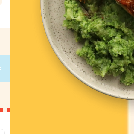
l
€
g
on
g
on
g
on
g