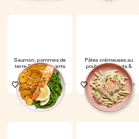
Saumon, pommes de
Pâtes crémeuses au
terre & haricots verts
poulet, artichauts &
épinards
Voir la recette
Voir la recette