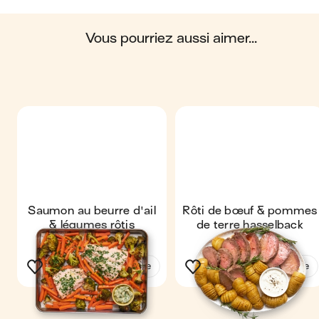
Scores calculés par
vous pourriez aussi aimer...
Saumon au beurre d'ail
Rôti de bœuf & pommes
& légumes rôtis
de terre hasselback
Voir la recette
Voir la recette