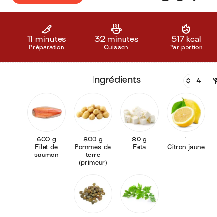
11 minutes
32 minutes
517 kcal
Préparation
Cuisson
Par portion
ingrédients
600 g
800 g
80 g
1
Filet de
Pommes de
Feta
Citron jaune
saumon
terre
(primeur)