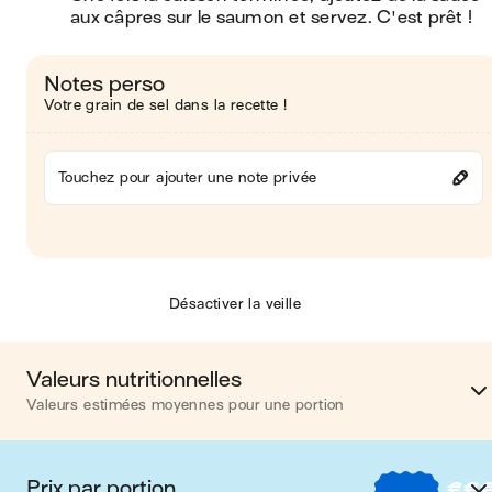
aux câpres sur le saumon et servez. C'est prêt ! 
Notes perso
Votre grain de sel dans la recette !
Touchez pour ajouter une note privée
Désactiver la veille
Valeurs nutritionnelles
Valeurs estimées moyennes pour une portion
Calories
517 kca
Prix par portion
€
€