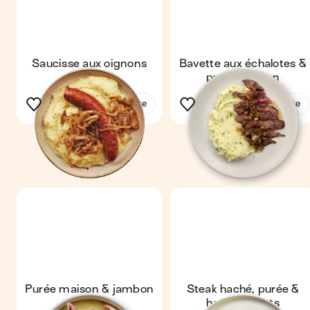
Saucisse aux oignons
Bavette aux échalotes &
purée maison
Voir la recette
Voir la recette
Purée maison & jambon
Steak haché, purée &
haricots verts