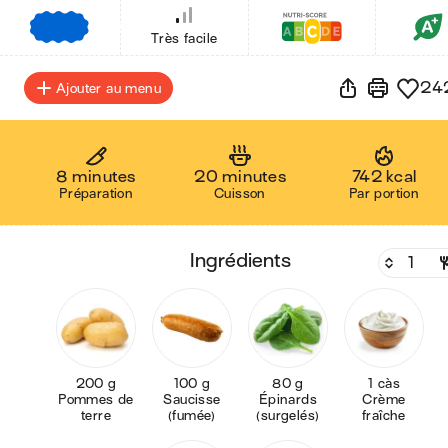
€
€
€
Très facile
24
Ajouter au menu
8 minutes
20 minutes
742 kcal
Préparation
Cuisson
Par portion
ingrédients
200 g
100 g
80 g
1 càs
Pommes de
Saucisse
Épinards
Crème
terre
(fumée)
(surgelés)
fraîche