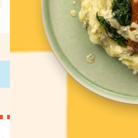
l
€
g
on
g
on
g
on
g