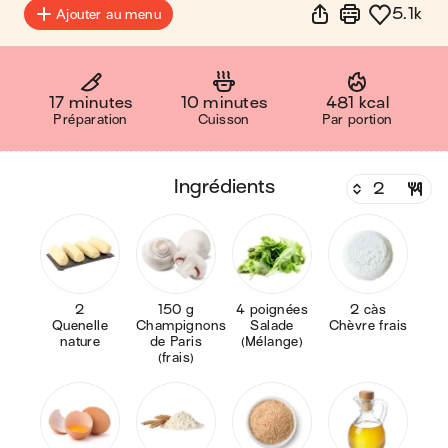
5.1k
Ajouter au menu
17 minutes
10 minutes
481 kcal
Préparation
Cuisson
Par portion
ingrédients
2
150 g
4 poignées
2 càs
Quenelle
Champignons
Salade
Chèvre frais
nature
de Paris
(Mélange)
(frais)