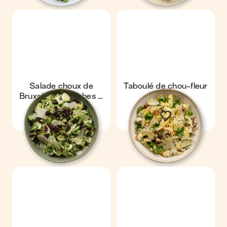
Salade choux de
Taboulé de chou-fleur
Bruxelles, pistaches &
cranberries