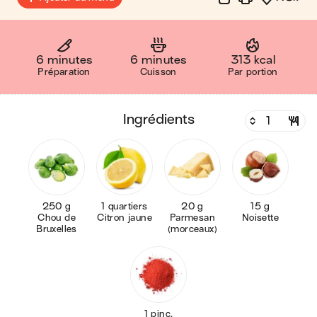
6 minutes
6 minutes
313 kcal
Préparation
Cuisson
Par portion
ingrédients
250 g
1 quartiers
20 g
15 g
Chou de
Citron jaune
Parmesan
Noisette
Bruxelles
(morceaux)
1 pinc.