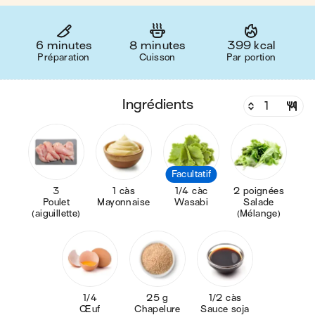
6 minutes
8 minutes
399 kcal
Préparation
Cuisson
Par portion
ingrédients
Facultatif
3
1 càs
1/4 càc
2 poignées
Poulet
Mayonnaise
Wasabi
Salade
(aiguillette)
(Mélange)
1/4
25 g
1/2 càs
Œuf
Chapelure
Sauce soja