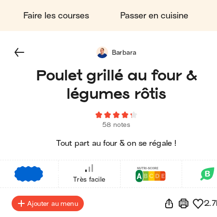
Faire les courses
Passer en cuisine
Barbara
Poulet grillé au four &
légumes rôtis
58 notes
Tout part au four & on se régale !
€
€
€
Très facile
2.7
Ajouter au menu