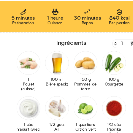
5 minutes
1 heure
30 minutes
840 kcal
Préparation
Cuisson
Repos
Par portion
ingrédients
1
100 ml
150 g
100 g
Poulet
Bière (pack)
Pommes de
Courgette
(cuisse)
terre
1 càs
1/2 gou.
1 quartiers
1/2 càc
Yaourt Grec
Ail
Citron vert
Paprika