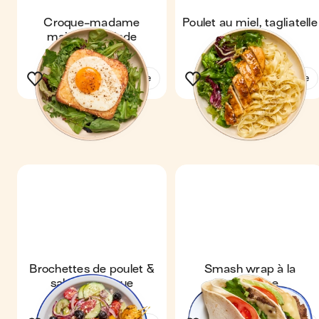
Croque-madame
Poulet au miel, tagliatelle
maison & salade
& salade
Voir la recette
Voir la recette
Brochettes de poulet &
Smash wrap à la
salade grecque
mexicaine