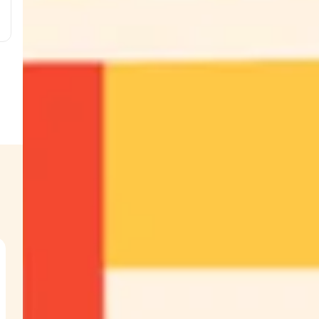
;
t
s