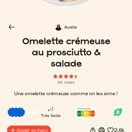
Aurélie
Omelette crémeuse
au prosciutto &
salade
84 notes
Une omelette crémeuse comme on les aime !
€
€
€
Très facile
2.8k
Ajouter au menu