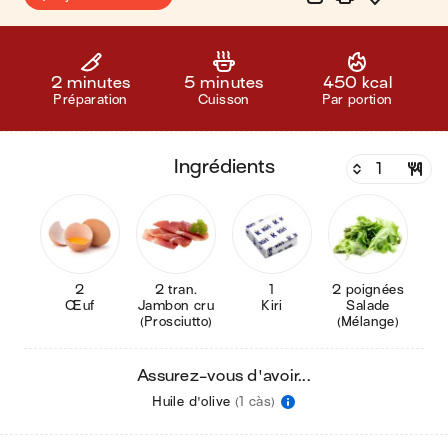
2 minutes
5 minutes
450 kcal
Préparation
Cuisson
Par portion
ingrédients
2
2 tran.
1
2 poignées
Œuf
Jambon cru
Kiri
Salade
(Prosciutto)
(Mélange)
Assurez-vous d'avoir...
Huile d'olive
(1 càs)