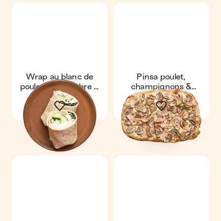
Wrap au blanc de
Pinsa poulet,
poulet, concombre &
champignons &
tzatziki
comté