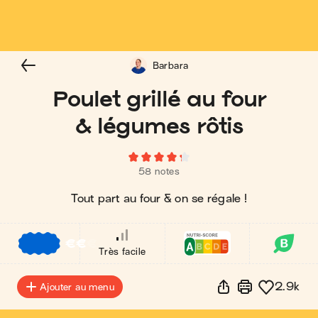
Barbara
Poulet grillé au four
& légumes rôtis
58 notes
Tout part au four & on se régale !
€
€
€
Très facile
2.9k
Ajouter au menu