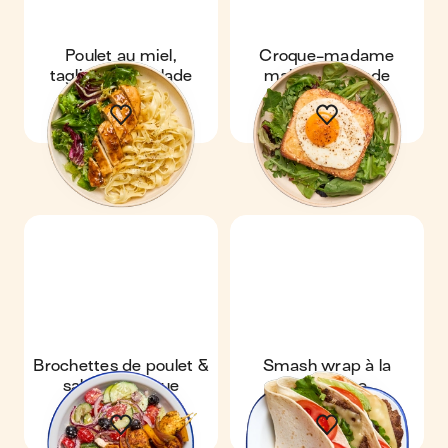
Poulet au miel,
Croque-madame
tagliatelle & salade
maison & salade
Brochettes de poulet &
Smash wrap à la
salade grecque
mexicaine