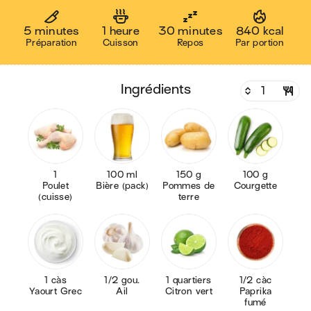
5 minutes
1 heure
30 minutes
840 kcal
Préparation
Cuisson
Repos
Par portion
ingrédients
1
100 ml
150 g
100 g
Poulet
Bière (pack)
Pommes de
Courgette
(cuisse)
terre
1 càs
1/2 gou.
1 quartiers
1/2 càc
Yaourt Grec
Ail
Citron vert
Paprika
fumé