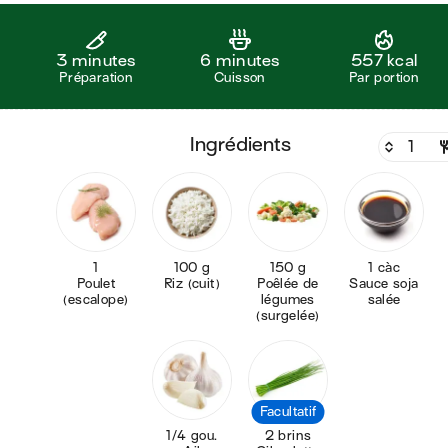
3 minutes
6 minutes
557 kcal
Préparation
Cuisson
Par portion
ingrédients
1
100 g
150 g
1 càc
Poulet
Riz (cuit)
Poêlée de
Sauce soja
(escalope)
légumes
salée
(surgelée)
Facultatif
1/4 gou.
2 brins