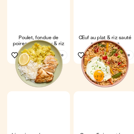
Poulet, fondue de
Œuf au plat & riz sauté
poireaux au curry & riz
aux légumes
Voir la recette
Voir la recette