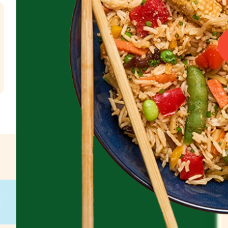
l
€
g
on