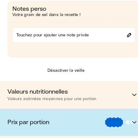
Notes perso
Votre grain de sel dans la recette !
Touchez pour ajouter une note privée
Désactiver la veille
Valeurs nutritionnelles
Valeurs estimées moyennes pour une portion
Calories
557 kca
Prix par portion
€
€
Matières grasses
22 
€
Nos recettes à -2 € par porti