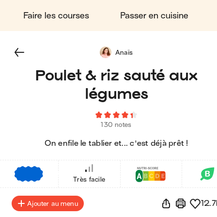
Faire les courses
Passer en cuisine
Anaïs
Poulet & riz sauté aux
légumes
130 notes
On enfile le tablier et... c'est déjà prêt !
€
€
€
Très facile
12.7
Ajouter au menu