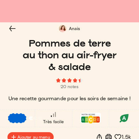
Anaïs
Pommes de terre
au thon au air-fryer
& salade
20 notes
Une recette gourmande pour les soirs de semaine !
€
€
€
Très facile
1.5k
Ajouter au menu