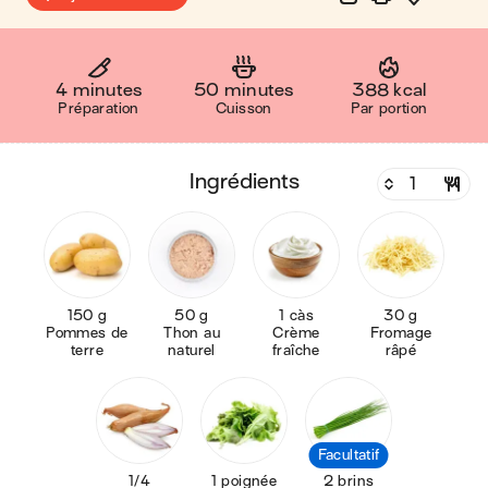
4 minutes
50 minutes
388 kcal
Préparation
Cuisson
Par portion
ingrédients
150 g
50 g
1 càs
30 g
Pommes de
Thon au
Crème
Fromage
terre
naturel
fraîche
râpé
Facultatif
1/4
1 poignée
2 brins