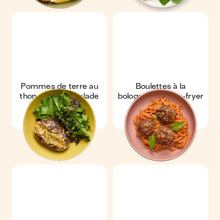
Pommes de terre au
Boulettes à la
thon au four & salade
bolognaise au air-fryer