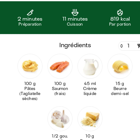
2 minutes
11 minutes
819 kcal
Préparation
Cuisson
Par portion
ingrédients
100 g
100 g
45 ml
15 g
Pâtes
Saumon
Crème
Beurre
(Tagliatelle
(frais)
liquide
demi-sel
sèches)
1/2 gou.
10 g