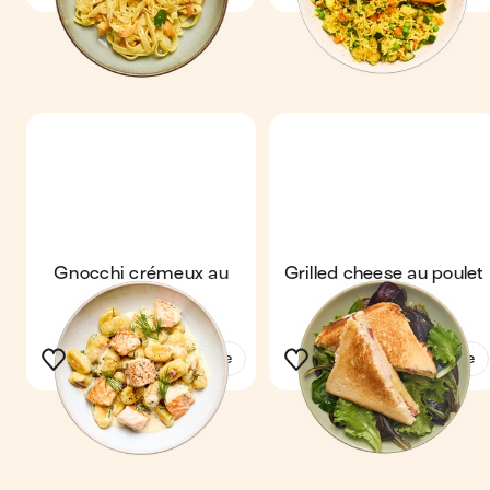
Gnocchi crémeux au
Grilled cheese au poulet
saumon
& bacon
Voir la recette
Voir la recette