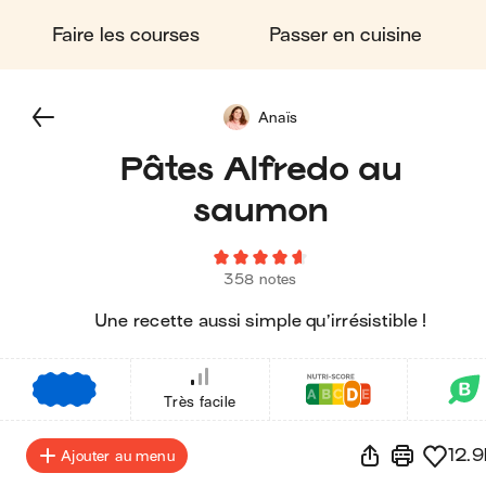
Faire les courses
Passer en cuisine
Anaïs
Pâtes Alfredo au
saumon
358 notes
Une recette aussi simple qu’irrésistible !
€
€
€
Très facile
12.9
Ajouter au menu